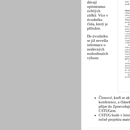
dávají
optimismus
světlých
zítřků. Více v
úvodníku
čísla, který je
přiložen.
Do úvodníku
se již nevešla
informace o
nedávných
rozhodnutích
výboru:
Členové, kteří se 
konference, a článe
přijat do Zpravodaj
CSTUGem.
CSTUG bude v lete
ročně projektu mat