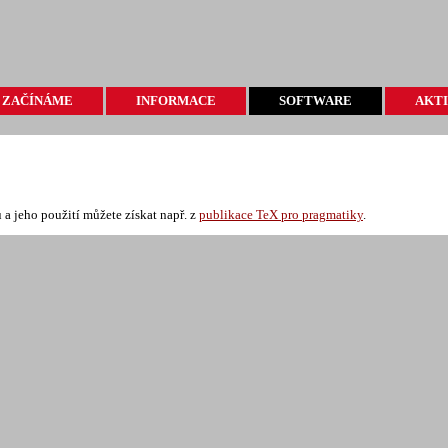
ZAČÍNÁME
INFORMACE
SOFTWARE
AKTI
TEXONWEB
ZPRÁVY
TEX
AKC
INSTALACE
LITERATURA
EDITORY
PRO
FAQ
WEB
ZPR
 a jeho použití můžete získat např. z
publikace TeX pro pragmatiky
.