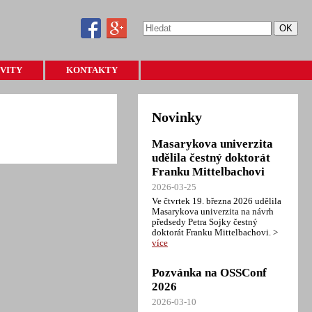
VITY
KONTAKTY
E
ARCHIV
JEKTY
DISTRIBUCE
Novinky
AVODAJ CSTUG
PROGRAM
Masarykova univerzita
udělila čestný doktorát
FORMÁT
Franku Mittelbachovi
2026-03-25
Ve čtvrtek 19. března 2026 udělila
Masarykova univerzita na návrh
předsedy Petra Sojky čestný
doktorát Franku Mittelbachovi. >
více
Pozvánka na OSSConf
2026
2026-03-10