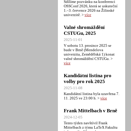
Sdílíme pozvánku na konferenci
OSSConf 2026, která se uskuteční
1.–3. července 2026 na Žilinské
univerzitě. >
více
Valné shromáždění
CSTUGu, 2025
2025-11-01
V sobotu 13. prosince 2025 se
bude v Brně (Mendelova
univerzita, Zemědělská 1) konat
valné shromáždění CSTUGu. >
více
Kandidátní listina pro
volby pro rok 2025
2025-11-08
Kandidátní listina byla uzavřena 7.
11. 2025 ve 23:00 h. >
více
Frank Mittelbach v Brně
2024-12-05
Tento týden navštívil Frank
Mittelbach z týmu LaTeX Fakultu